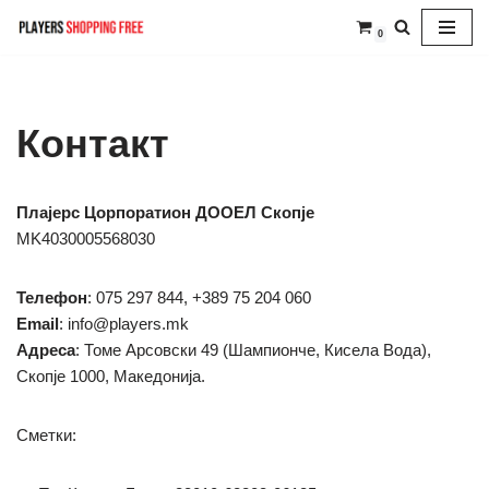
0
Skip
to
content
Контакт
Плајерс Цорпоратион ДООЕЛ Скопје
MK4030005568030
Телефон
: 075 297 844, +389 75 204 060
Email
: info@players.mk
Адреса
: Томе Арсовски 49 (Шампионче, Кисела Вода),
Скопје 1000, Македонија.
Сметки: