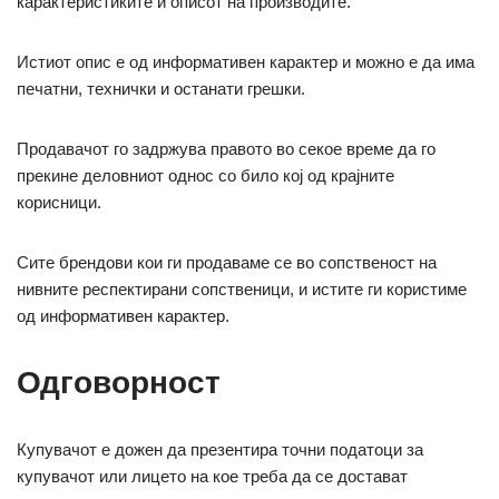
карактеристиките и описот на производите.
Истиот опис е од информативен карактер и можно е да има
печатни, технички и останати грешки.
Продавачот го задржува правото во секое време да го
прекине деловниот однос со било кој од крајните
корисници.
Сите брендови кои ги продаваме се во сопственост на
нивните респектирани сопственици, и истите ги користиме
од информативен карактер.
Одговорност
Купувачот е дожен да презентира точни податоци за
купувачот или лицето на кое треба да се достават