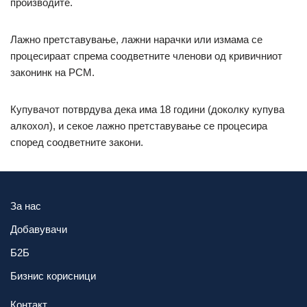
производите.
Лажно претставување, лажни нарачки или измама се
процесираат спрема соодветните членови од кривичниот
законинк на РСМ.
Купувачот потврдува дека има 18 години (доколку купува
алкохол), и секое лажно претставување се процесира
според соодветните закони.
За нас
Добавувачи
Б2Б
Бизнис корисници
Контакт