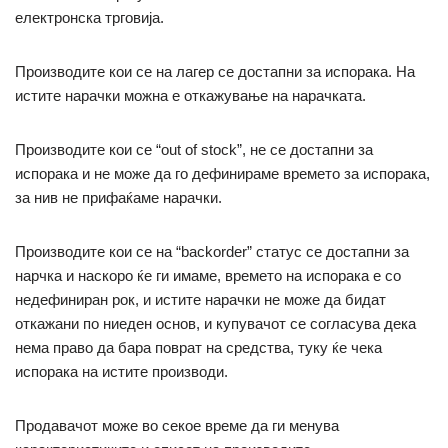
електронска трговија.
Производите кои се на лагер се достапни за испорака. На
истите нарачки можна е откажување на нарачката.
Производите кои се “out of stock”, не се достапни за
испорака и не може да го дефинираме времето за испорака,
за нив не прифаќаме нарачки.
Производите кои се на “backorder” статус се достапни за
нарчка и наскоро ќе ги имаме, времето на испорака е со
недефиниран рок, и истите нарачки не може да бидат
откажани по ниеден основ, и купувачот се согласува дека
нема право да бара поврат на средства, туку ќе чека
испорака на истите производи.
Продавачот може во секое време да ги менува