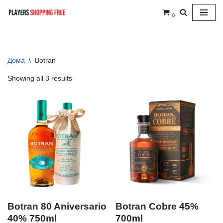
0
Skip
to
content
Дома
\
Botran
Showing all 3 results
Botran 80 Aniversario
Botran Cobre 45%
40% 750ml
700ml