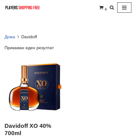
0
Skip
to
content
Дома
\
Davidoff
Прикажан еден резултат
Davidoff XO 40%
700ml