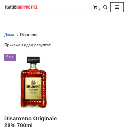
0
Skip
to
content
Дома
\
Disaronno
Прикажан еден резултат
Sale!
Disaronno Originale
28% 700ml