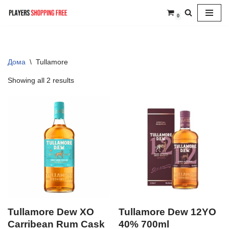
0
Skip
to
content
Дома
\
Tullamore
Showing all 2 results
Tullamore Dew XO
Tullamore Dew 12YO
Carribean Rum Cask
40% 700ml