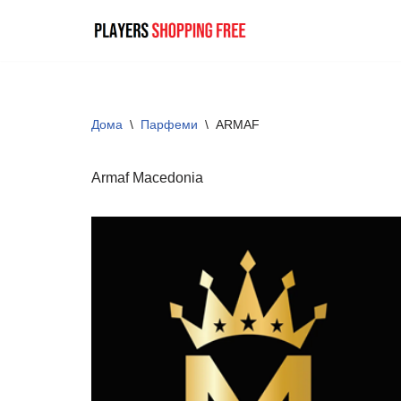
Skip
to
content
Дома
\
Парфеми
\
ARMAF
Armaf Macedonia