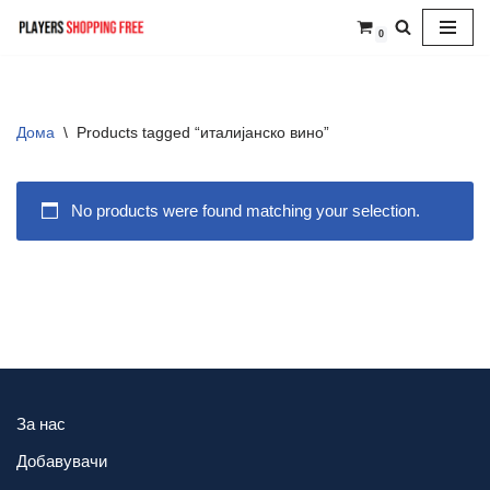
0
Skip
to
content
Дома
\
Products tagged “италијанско вино”
No products were found matching your selection.
За нас
Добавувачи