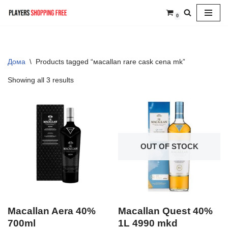
0
Skip
to
content
Дома
\
Products tagged “маcallan rare cask cena mk”
Showing all 3 results
OUT OF STOCK
Macallan Aera 40%
Macallan Quest 40%
700ml
1L 4990 mkd