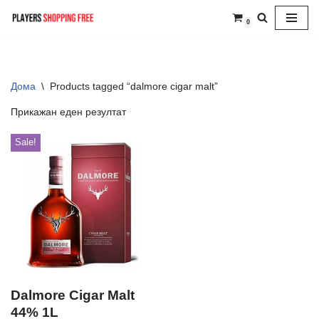
0
Skip
to
content
Дома
\
Products tagged “dalmore cigar malt”
Прикажан еден резултат
Sale!
Dalmore Cigar Malt
44% 1L