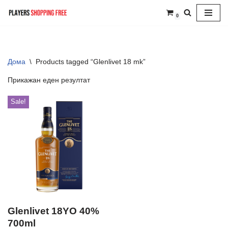
0
Skip
to
content
Дома
\
Products tagged “Glenlivet 18 mk”
Прикажан еден резултат
Sale!
Glenlivet 18YO 40%
700ml