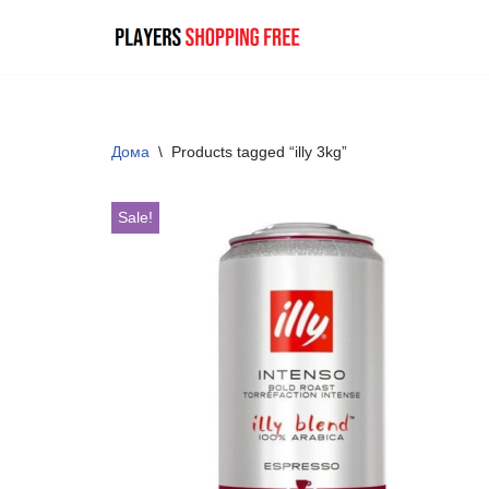
Skip
to
content
Дома
\
Products tagged “illy 3kg”
Sale!