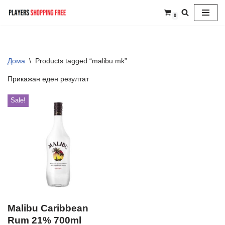
0
Skip
to
content
Дома
\
Products tagged “malibu mk”
Прикажан еден резултат
Sale!
Malibu Caribbean
Rum 21% 700ml