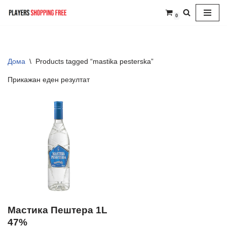
0
Skip
to
content
Дома
\
Products tagged “mastika pesterska”
Прикажан еден резултат
Мастика Пештера 1L
47%