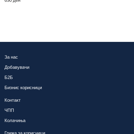
690
ден
За нас
Добавувачи
Б2Б
Бизнис корисници
Контакт
ЧПП
Колачиња
Грижа за корисници