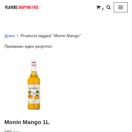
0
Skip
to
content
Дома
\
Products tagged “Monin Mango”
Прикажан еден резултат
Monin Mango 1L