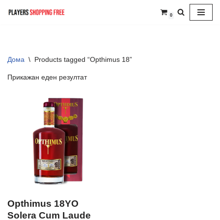
0
Skip
to
content
Дома
\
Products tagged “Opthimus 18”
Прикажан еден резултат
Opthimus 18YO
Solera Cum Laude