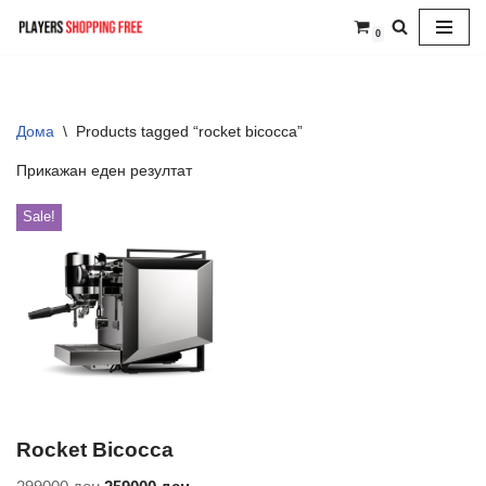
0
Skip
to
content
Дома
\
Products tagged “rocket bicocca”
Прикажан еден резултат
Sale!
Rocket Bicocca