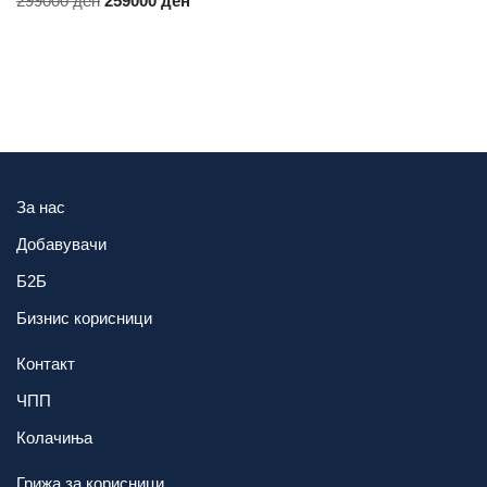
299000
ден
259000
ден
За нас
Добавувачи
Б2Б
Бизнис корисници
Контакт
ЧПП
Колачиња
Грижа за корисници