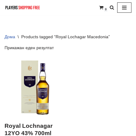
0
Skip
to
content
Дома
\
Products tagged “Royal Lochagar Macedonia”
Прикажан еден резултат
Royal Lochnagar
12YO 43% 700ml