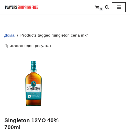
0
Skip
to
content
Дома
\
Products tagged “singleton cena mk”
Прикажан еден резултат
Singleton 12YO 40%
700ml