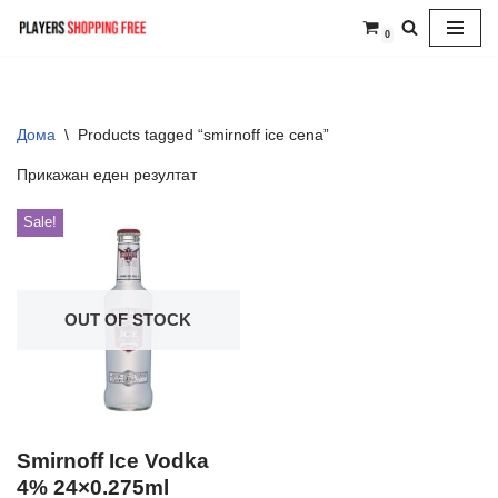
0
Skip
to
content
Дома
\
Products tagged “smirnoff ice cena”
Прикажан еден резултат
Sale!
OUT OF STOCK
Smirnoff Ice Vodka
4% 24×0.275ml