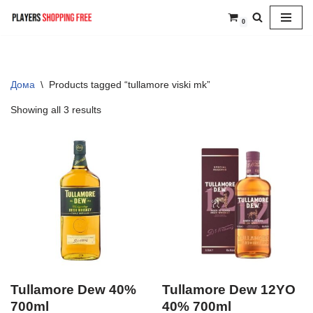
0
Skip
to
content
Дома
\
Products tagged “tullamore viski mk”
Showing all 3 results
Tullamore Dew 40%
Tullamore Dew 12YO
700ml
40% 700ml