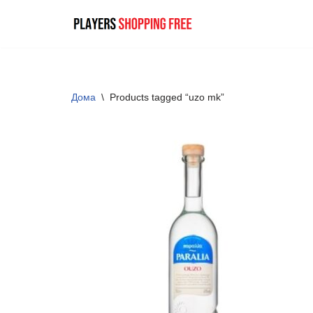
Skip
to
content
Дома
\
Products tagged “uzo mk”