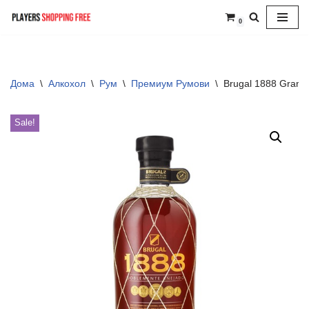
0
Skip
to
content
Дома
\
Алкохол
\
Рум
\
Премиум Румови
\
Brugal 1888 Gran 
Sale!