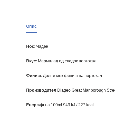
Опис
Нос
: Чаден
Вкус
: Мармалад од сладок портокал
Финиш
: Долг и мек финиш на портокал
Производител
Diageo,Great Marlborough Str
Енергија
на 100ml
943 kJ / 227 kcal