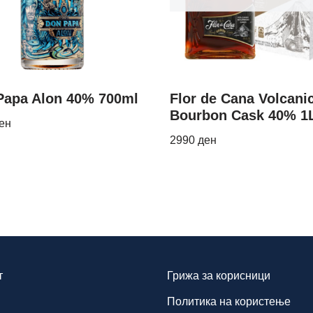
Papa Alon 40% 700ml
Flor de Cana Volcani
Bourbon Cask 40% 1
ен
2990
ден
т
Грижа за корисници
Политика на користење