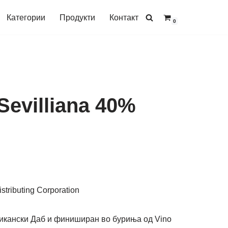
Категории
Продукти
Контакт
0
Sevilliana 40%
икански Даб и финиширан во буриња од Vino