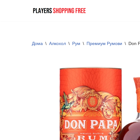
Skip
to
content
Дома
\
Алкохол
\
Рум
\
Премиум Румови
\
Don P