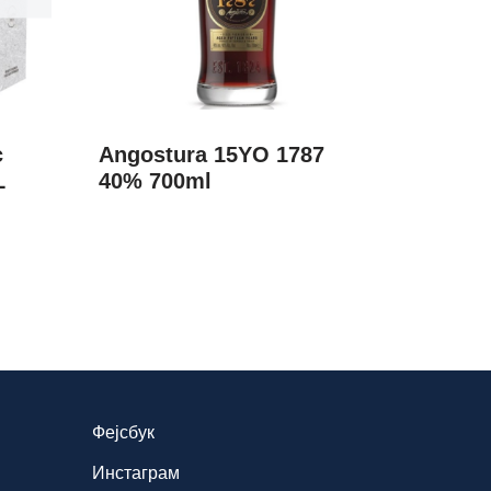
c
Angostura 15YO 1787
L
40% 700ml
Фејсбук
Инстаграм