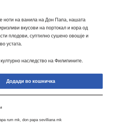
е ноти на ванила на Дон Папа, нашата
миризливи вкусови на портокал и кора од
асти плодови, суптилно сушено овошје и
во устата.
 културно наследство на Филипините.
Додади во кошничка
м
apa rum mk
,
don papa sevilliana mk