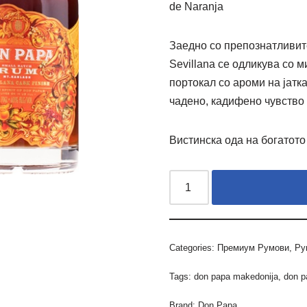
de Naranja
Заедно со препознатливит
Sevillana се одликува со 
портокал со ароми на јатк
чадено, кадифено чувство 
Вистинска ода на богатото
Categories:
Премиум Румови
,
Ру
Tags:
don papa makedonija
,
don p
Brand:
Don Papa