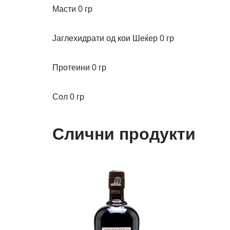
Масти
0 гр
Јаглехидрати
од кои Шеќер
0 гр
Протеини
0 гр
Сол
0 гр
Слични продукти