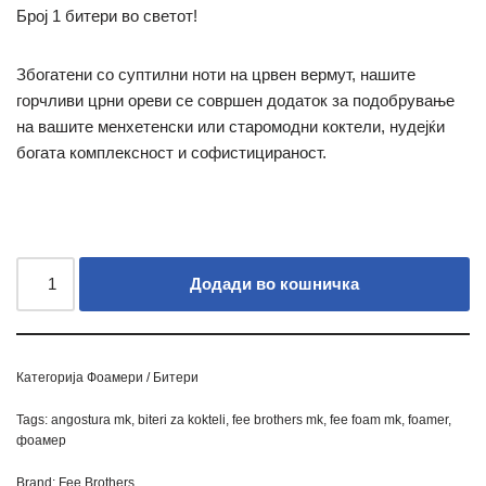
Број 1 битери во светот!
Збогатени со суптилни ноти на црвен вермут, нашите
горчливи црни ореви се совршен додаток за подобрување
на вашите менхетенски или старомодни коктели, нудејќи
богата комплексност и софистицираност.
Додади во кошничка
Категорија
Фоамери / Битери
Tags:
angostura mk
,
biteri za kokteli
,
fee brothers mk
,
fee foam mk
,
foamer
,
фоамер
Brand:
Fee Brothers