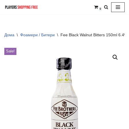
0
Skip
to
content
Дома
\
Фоамери / Битери
\
Fee Black Walnut Bitters 150ml 6.4%
Sale!