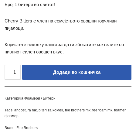
Број 1 битери во светот!
Cherry Bitters е член на семејството овошни горчливи
пијалоци.
Користете неколку капки за да ги збогатите коктелите со
нивниот силен овошен вкус.
Додади во кошничка
Категорија
Фоамери / Битери
Tags:
angostura mk
,
biteri za kokteli
,
fee brothers mk
,
fee foam mk
,
foamer
,
фоамер
Brand:
Fee Brothers