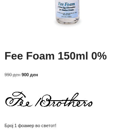
Fee Foam 150ml 0%
990
ден
900
ден
Број 1 фоамер во светот!