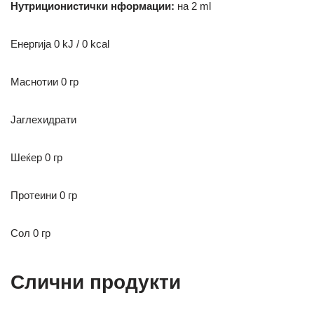
Нутриционистички нформации:
на 2 ml
Енергија 0 kJ / 0 kcal
М
аснотии 0 гр
Јаглехидрати
Ш
еќер
0
гр
Протеини 0 гр
Сол 0 гр
Слични продукти