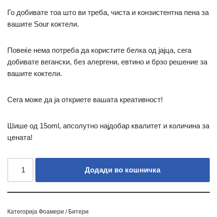
Го добивате тоа што ви треба, чиста и конзистентна пена за
вашите Sour коктели.
Повеќе нема потреба да користите белка од јајца, сега
добивате вегански, без алергени, евтино и брзо решение за
вашите коктели.
Сега може да ја откриете вашата креативност!
Шише од 15оml, апсолутно најдобар квалитет и количина за
цената!
Додади во кошничка
Категорија
Фоамери / Битери