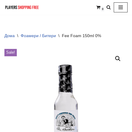
0
Skip
to
content
Дома
\
Фоамери / Битери
\
Fee Foam 150ml 0%
Sale!