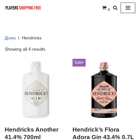
0
Skip
to
content
Дома
\
Hendricks
Showing all 4 results
Sale!
Hendricks Another
Hendrick’s Flora
41.4% 700ml
Adora Gin 43.4% 0.7L