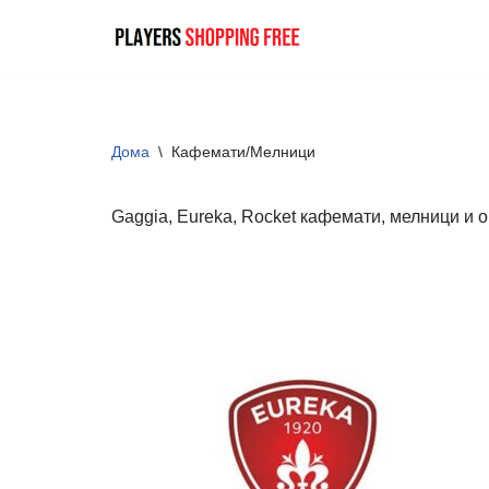
Skip
to
content
Дома
\
Кафемати/Мелници
Gaggia, Eureka, Rocket кафемати, мелници и 