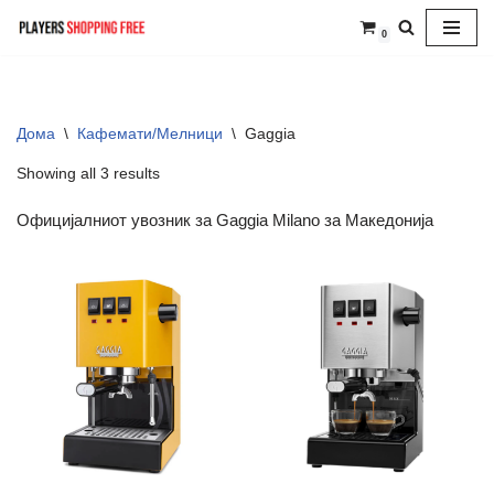
0
Skip
to
content
Дома
\
Кафемати/Мелници
\
Gaggia
Showing all 3 results
Официјалниот увозник за Gaggia Milano за Македонија