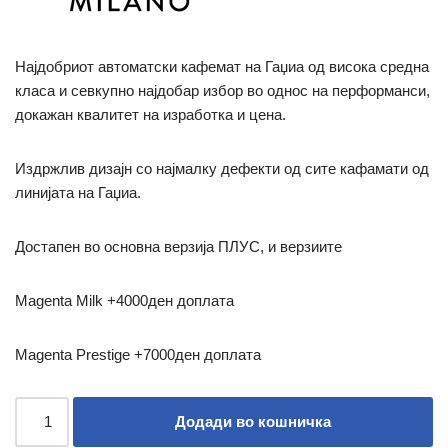
Најдобриот автоматски кафемат на Гаџиа од висока средна
класа и севкупно најдобар избор во однос на перформанси,
докажан квалитет на изработка и цена.
Издржлив дизајн со најмалку дефекти од сите кафамати од
линијата на Гаџиа.
Достапен во основна верзија ПЛУС, и верзиите
Magenta Milk +4000ден доплата
Magenta Prestige +7000ден доплата
Додади во кошничка