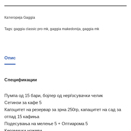
Категорија
Gaggia
Tags:
gaggia classic pro mk
,
gaggia makedonija
,
gaggia mk
Опис
Спецификации
Пумпа од 15 бари, бојлер од нерѓосувачки челик
Сетинзи за кафе 5
Капзцитет на резервар за зрна 250гр, капацитет на сад за
отпад 15 кафиња
Подесувања на мелење 5 + Оптиарома 5
Керамички ножеви