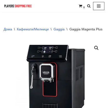
0
Skip
to
content
Дома
\
Кафемати/Мелници
\
Gaggia
\
Gaggia Magenta Plus