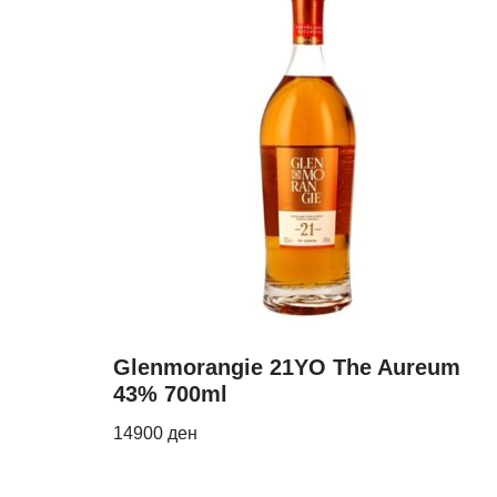
Glenmorangie 21YO The Aureum
43% 700ml
14900
ден