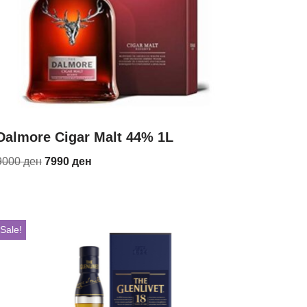
Dalmore Cigar Malt 44% 1L
9000
ден
7990
ден
Sale!