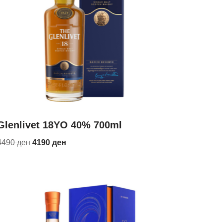
Glenlivet 18YO 40% 700ml
4490
ден
4190
ден