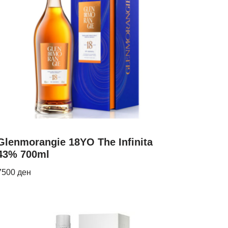
Glenmorangie 18YO The Infinita
43% 700ml
7500
ден