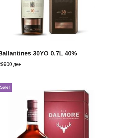
Ballantines 30YO 0.7L 40%
29900
ден
Sale!