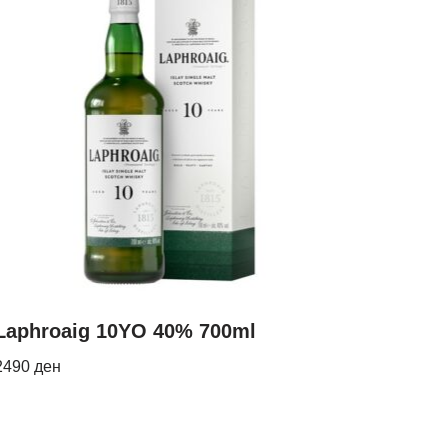
Laphroaig 10YO 40% 700ml
2490
ден