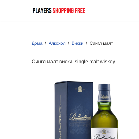
Skip
to
content
Дома
\
Алкохол
\
Виски
\
Сингл малт
Сингл малт виски, single malt wiskey