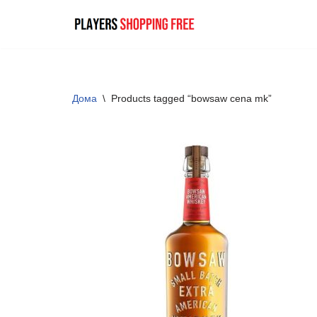
Skip
to
content
Дома
\
Products tagged “bowsaw cena mk”