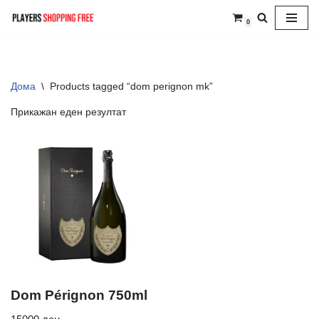
0
Skip
to
content
Дома
\
Products tagged “dom perignon mk”
Прикажан еден резултат
Dom Pérignon 750ml