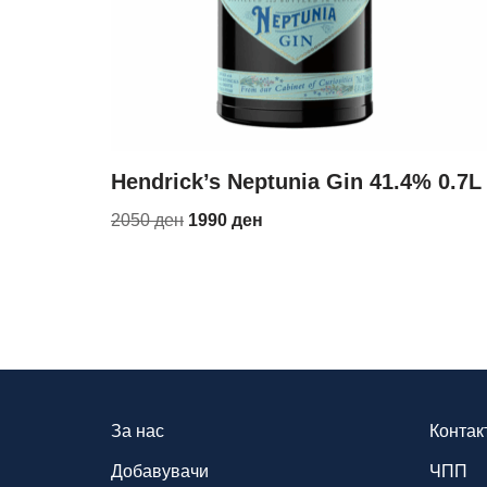
Hendrick’s Neptunia Gin 41.4% 0.7L
2050
ден
1990
ден
За нас
Контак
Добавувачи
ЧПП