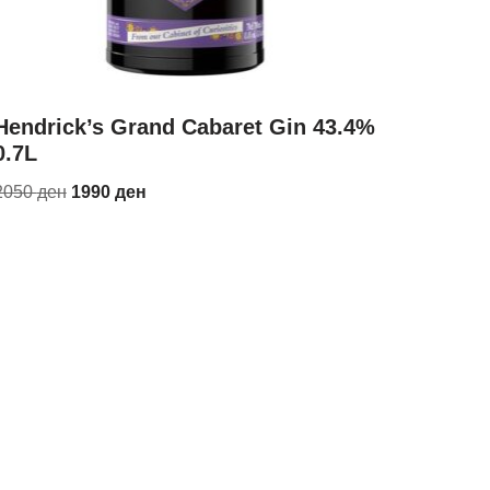
Hendrick’s Grand Cabaret Gin 43.4%
0.7L
2050
ден
1990
ден