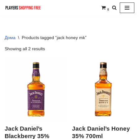
0
Skip
to
content
Дома
\
Products tagged “jack honey mk”
Showing all 2 results
Jack Daniel’s
Jack Daniel’s Honey
Blackberry 35%
35% 700ml