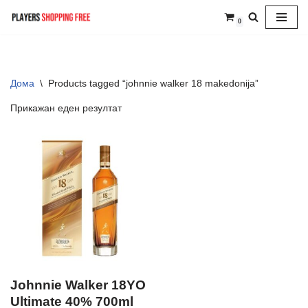
0
Skip
to
content
Дома
\
Products tagged “johnnie walker 18 makedonija”
Прикажан еден резултат
Johnnie Walker 18YO
Ultimate 40% 700ml