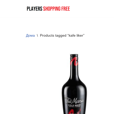
Skip
to
content
Дома
\
Products tagged “kafe liker”