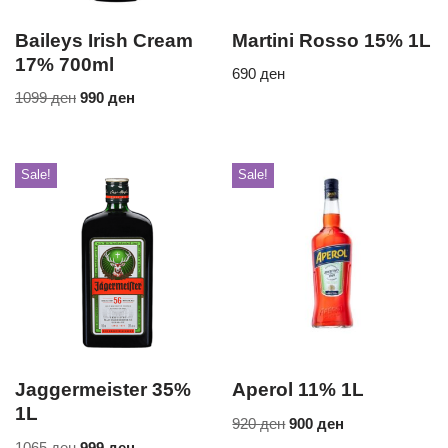
Baileys Irish Cream
Martini Rosso 15% 1L
17% 700ml
690
ден
1099
ден
990
ден
Sale!
Sale!
Jaggermeister 35%
Aperol 11% 1L
1L
920
ден
900
ден
1065
ден
999
ден