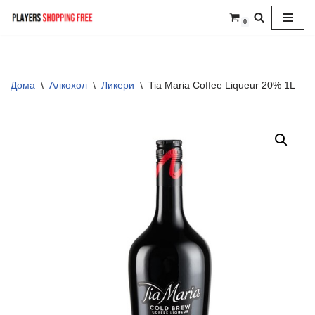
0
Skip
to
content
Дома
\
Алкохол
\
Ликери
\
Tia Maria Coffee Liqueur 20% 1L