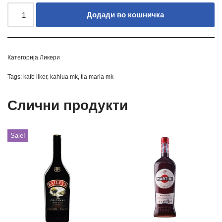
Додади во кошничка
Категорија
Ликери
Tags:
kafe liker
,
kahlua mk
,
tia maria mk
Слични продукти
Sale!