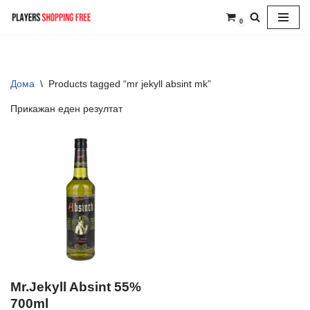
0
Skip
to
content
Дома
\
Products tagged “mr jekyll absint mk”
Прикажан еден резултат
Mr.Jekyll Absint 55%
700ml