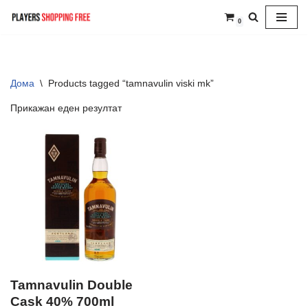
0
Skip
to
content
Дома
\
Products tagged “tamnavulin viski mk”
Прикажан еден резултат
Tamnavulin Double
Cask 40% 700ml