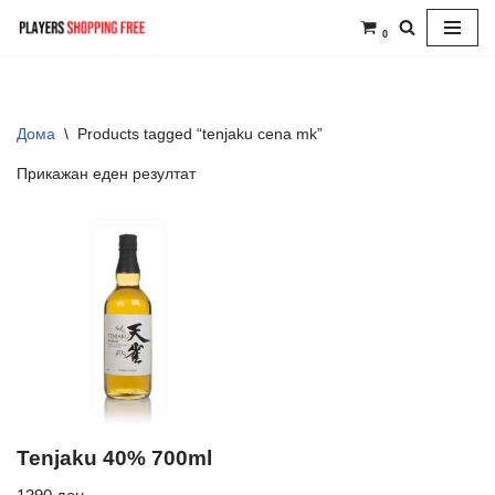
0
Skip
to
content
Дома
\
Products tagged “tenjaku cena mk”
Прикажан еден резултат
Tenjaku 40% 700ml