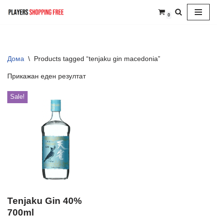
0
Skip
to
content
Дома
\
Products tagged “tenjaku gin macedonia”
Прикажан еден резултат
Sale!
Tenjaku Gin 40%
700ml