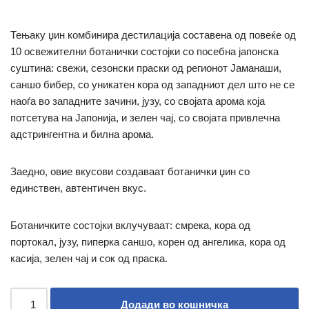
Тењаку џин комбинира дестилација составена од повеќе од
10 освежителни ботанички состојки со посебна јапонска
суштина: свежи, сезонски праски од регионот Јаманаши,
саншо бибер, со уникатен кора од западниот дел што не се
наоѓа во западните зачини, јузу, со својата арома која
потсетува на Јапонија, и
зелен чај, со својата привлечна
адстрингентна и билна арома.
Заедно, овие вкусови создаваат ботанички џин со
единствен, автентичен вкус.
Ботаничките состојки вклучуваат: смрека, кора од
портокал, јузу, пиперка саншо, корен од ангелика, кора од
касија, зелен чај и сок од праска.
Додади во кошничка