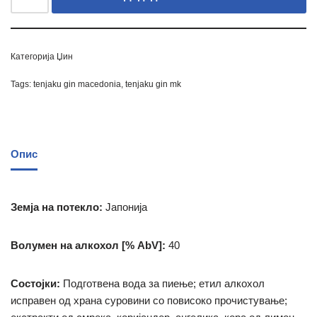
Категорија
Џин
Tags:
tenjaku gin macedonia
,
tenjaku gin mk
Опис
Земја на потекло:
Јапонија
Волумен на алкохол [% AbV]:
40
Состојки:
Подготвена вода за пиење;
етил алкохол
исправен од храна суровини со повисоко прочистување;