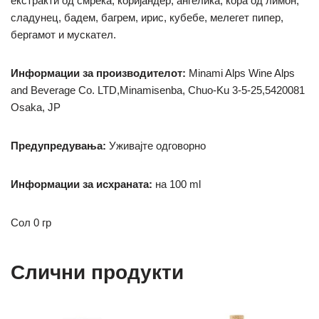
екстракти од смрека, коријандер, ангелика, кора од лимон,
сладунец, бадем, багрем, ирис, кубебе, мелегет пипер,
бергамот и мускател.
Информации за производителот:
Minami Alps Wine Alps
and Beverage Co. LTD,Minamisenba, Chuo-Ku 3-5-25,5420081
Osaka
, JP
Предупредувања:
Уживајте одговорно
Информации за исхраната:
на 100 ml
Сол 0 гр
Слични продукти