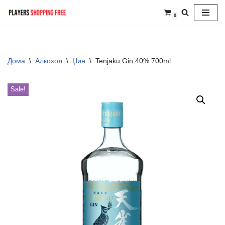
0
Skip
to
content
Дома
\
Алкохол
\
Џин
\
Tenjaku Gin 40% 700ml
Sale!