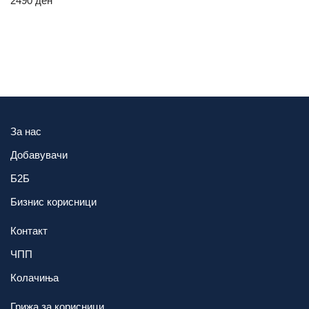
2490
ден
За нас
Добавувачи
Б2Б
Бизнис корисници
Контакт
ЧПП
Колачиња
Грижа за корисници