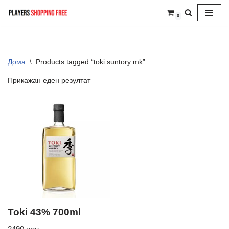
0
Skip
to
content
Дома
\
Products tagged “toki suntory mk”
Прикажан еден резултат
Toki 43% 700ml