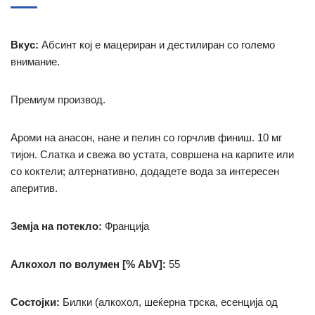
Вкус:
Абсинт кој е мацериран и дестилиран со големо
внимание.
Премиум производ.
Ароми на анасон, нане и пелин со горчлив финиш. 10 мг
тијон. Слатка и свежа во устата, совршена на карпите или
со коктели; алтернативно, додадете вода за интересен
аперитив.
Земја на потекло:
Франција
Алкохол по волумен [% AbV]:
55
Состојки:
Билки (алкохол, шеќерна трска, есенција од