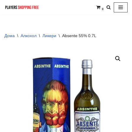
0
Skip
to
content
Дома
\
Алкохол
\
Ликери
\
Absente 55% 0.7L