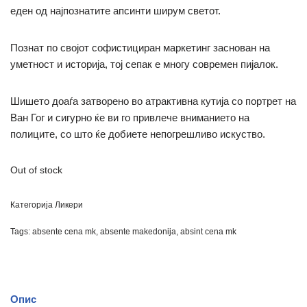
еден од најпознатите апсинти ширум светот.
Познат по својот софистициран маркетинг заснован на
уметност и историја, тој сепак е многу современ пијалок.
Шишето доаѓа затворено во атрактивна кутија со портрет на
Ван Гог и сигурно ќе ви го привлече вниманието на
полиците, со што ќе добиете непогрешливо искуство.
Out of stock
Категорија
Ликери
Tags:
absente cena mk
,
absente makedonija
,
absint cena mk
Опис