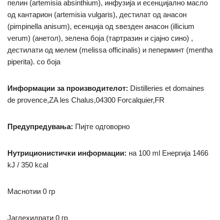
пелин (artemisia absinthium), инфузија и есенцијално масло
од кантарион (artemisia vulgaris), дестилат од анасон
(pimpinella anisum), есенција од ѕвезден анасон (illicium
verum) (анетол), зелена боја (тартразин и сјајно сино) ,
дестилати од мелем (melissa officinalis) и пеперминт (mentha
piperita). со боја
Информации за производителот:
Distilleries et domaines
de provence,ZA les Chalus,04300 Forcalquier,FR
Предупредувања:
Пијте одговорно
Нутриционистички информации:
на 100 ml
Енергија 1466
kJ / 350 kcal
Маснотии 0 гр
Јаглехидрати
0
гр