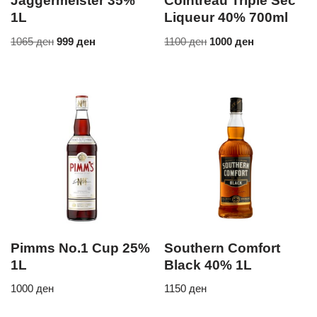
Jaggermeister 35%
Cointreau Triple Sec
1L
Liqueur 40% 700ml
1065
ден
999
ден
1100
ден
1000
ден
Pimms No.1 Cup 25%
Southern Comfort
1L
Black 40% 1L
1000
ден
1150
ден