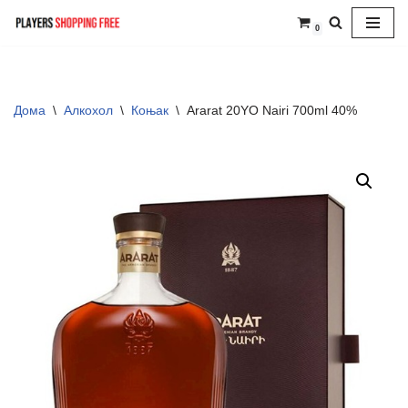
0
Skip
to
content
Дома
\
Алкохол
\
Коњак
\
Ararat 20YO Nairi 700ml 40%