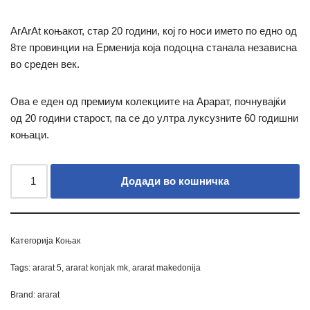
ArArAt коњакот, стар 20 години, кој го носи името по едно од
8те провинции на Ерменија која подоцна станала независна
во среден век.
Ова е еден од премиум колекциите на Арарат, почнувајќи
од 20 години старост, па се до ултра луксузните 60 годишни
коњаци.
Додади во кошничка
Категорија
Коњак
Tags:
ararat 5
,
ararat konjak mk
,
ararat makedonija
Brand:
ararat