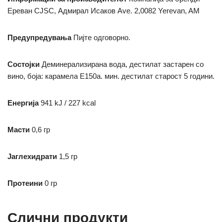
Ереван CJSC, Адмирал Исаков Ave. 2,0082 Yerevan, AM
Предупредувања
Пијте одговорно.
Состојки
Деминерализирана вода, дестилат застарен со
вино, боја: карамела E150a.
мин.
дестилат старост 5 години.
Енергија
941 kJ / 227 kcal
Масти
0,6 гр
Јаглехидрати
1,5 гр
Протеини
0 гр
Слични продукти