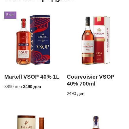
Sale!
Martell VSOP 40% 1L
Courvoisier VSOP
40% 700ml
3990
ден
3490
ден
2490
ден