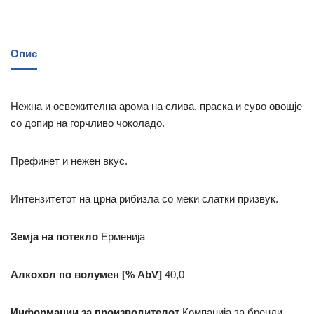
Опис
Нежна и освежителна арома на слива, праска и суво овошје
со допир на горчливо чоколадо.
Префинет и нежен вкус.
Интензитетот на црна рибизла со меки слатки призвук.
Земја на потекло
Ерменија
Алкохол по волумен [% AbV]
40,0
Информации за производителот
Компанија за бренди