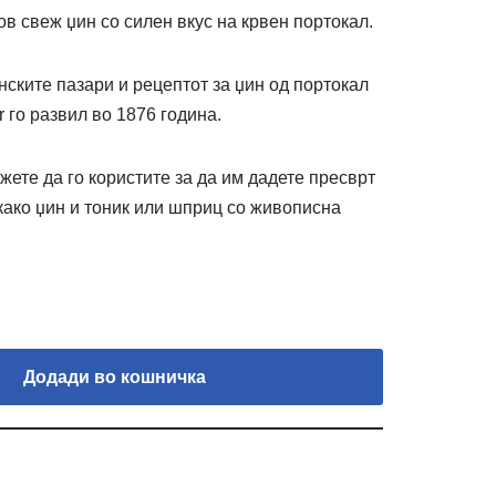
ов свеж џин со силен вкус на крвен портокал.
нските пазари и рецептот за џин од портокал
 го развил во 1876 година.
жете да го користите за да им дадете пресврт
како џин и тоник или шприц со живописна
Додади во кошничка