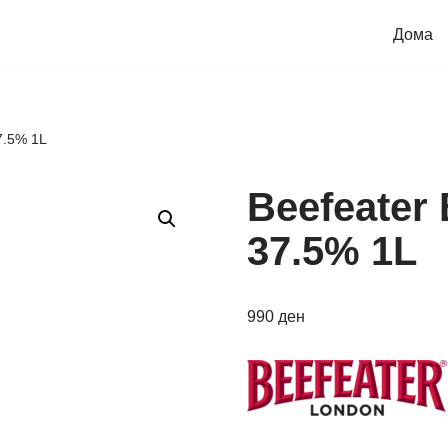
Дома
7.5% 1L
Beefeater
37.5% 1L
990
ден