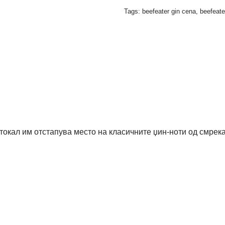
Tags:
beefeater gin cena
,
beefeat
токал им отстапува место на класичните џин-ноти од смрека 