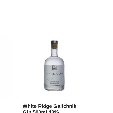
l
White Ridge Galichnik
Gin 500ml 43%