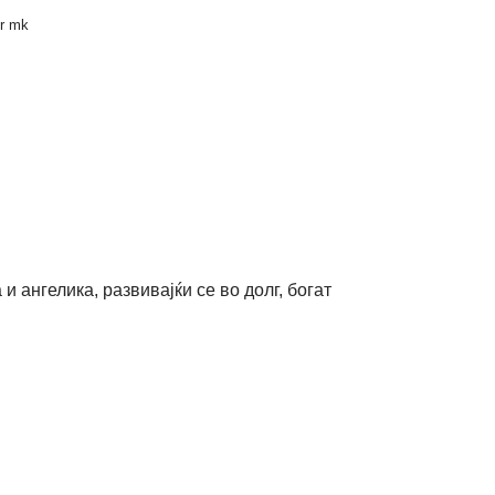
er mk
и ангелика, развивајќи се во долг, богат