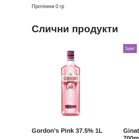
Протеини 0 гр
Слични продукти
Sale!
Gordon’s Pink 37.5% 1L
Gina
700m