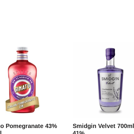
to Pomegranate 43%
Smidgin Velvet 700m
l
41%