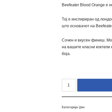
Beefeater Blood Orange е н
Тој е инспириран од лондо
што основачот на Beefeater
Сочен и вкусен финиш.
Мо
на вашите класни коктели 
боја.
Категорија
Џин