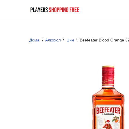
Skip
to
content
Дома
\
Алкохол
\
Џин
\
Beefeater Blood Orange 3