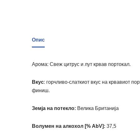
Опис
Арома: Свеж цитрус и лут крвав портокал.
Вкус
: горчливо-слаткиот вкус на крвавиот пор
финиш.
Земја на потекло:
Велика Британија
Волумен на алкохол [% AbV]:
37,5