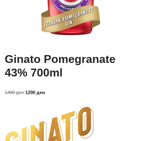
Ginato Pomegranate
43% 700ml
1490
ден
1290
ден