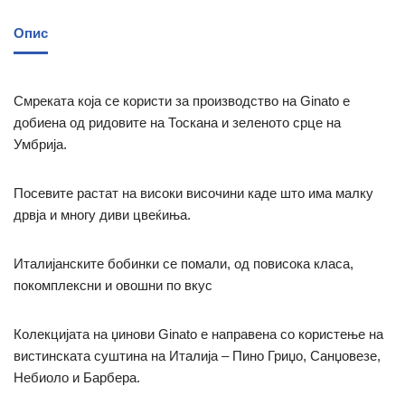
Опис
Смреката која се користи за производство на Ginato е
добиена од ридовите на Тоскана и зеленото срце на
Умбрија.
Посевите растат на високи височини каде што има малку
дрвја и многу диви цвеќиња.
Италијанските бобинки се помали, од повисокa класа,
покомплексни и овошни по вкус
Колекцијата на џинови Ginato е направена со користење на
вистинската суштина на Италија – Пино Гриџо, Санџовезе,
Небиоло и Барбера.