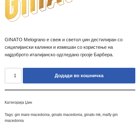
GINATO Melograno е свеж и светол џин дестилиран со
сицилијански калинки и измешан со користење на
најдоброто италијанско одгледано грозје Барбера.
Додади во кошничка
Категорија
Џин
Tags:
gin mare macedonia
,
ginato macedonia
,
ginato mk
,
malfy gin
macedonia