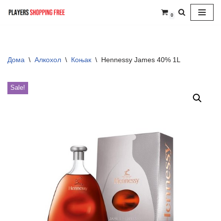
0
Skip
to
content
Дома
\
Алкохол
\
Коњак
\
Hennessy James 40% 1L
Sale!