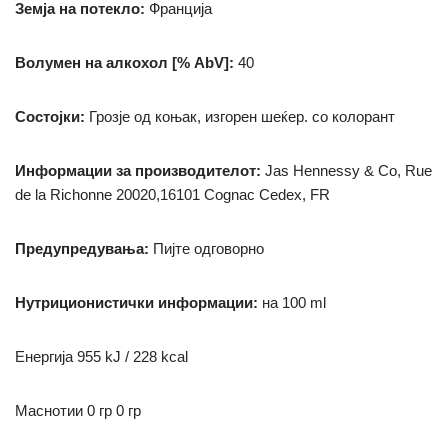
Земја на потекло:
Франција
Волумен на алкохол [% AbV]:
40
Состојки:
Грозје од коњак, изгорен шеќер.
со колорант
Информации за производителот:
Jas Hennessy & Co, Rue
de la Richonne 20020,16101 Cognac Cedex, FR
Предупредувања:
Пијте одговорно
Нутриционистички информации:
на 100 ml
Енергија 955 kJ / 228 kcal
М
аснотии 0 гр
0 гр