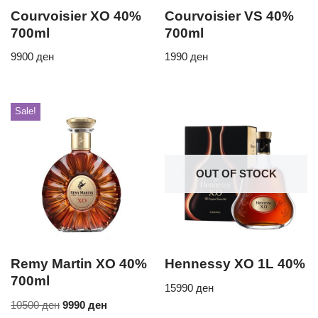
Courvoisier XO 40%
Courvoisier VS 40%
700ml
700ml
9900
ден
1990
ден
Sale!
OUT OF STOCK
Remy Martin XO 40%
Hennessy XO 1L 40%
700ml
15990
ден
10500
ден
9990
ден