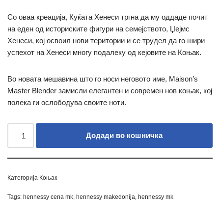
Со оваа креација, Куќата Хенеси тргна да му оддаде почит
на еден од историските фигури на семејството, Џејмс
Хенеси, кој освоил нови територии и се трудел да го шири
успехот на Хенеси многу подалеку од кејовите на Коњак.
Во новата мешавина што го носи неговото име, Maison’s
Master Blender замисли елегантен и современ нов коњак, кој
полека ги ослободува своите ноти.
Додади во кошничка
Категорија
Коњак
Tags:
hennessy cena mk
,
hennessy makedonija
,
hennessy mk