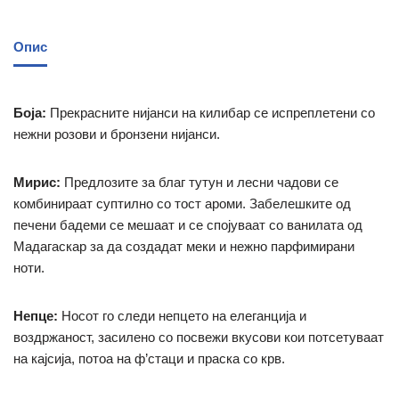
Опис
Боја:
Прекрасните нијанси на килибар се испреплетени со
нежни розови и бронзени нијанси.
Мирис:
Предлозите за благ тутун и лесни чадови се
комбинираат суптилно со тост ароми.
Забелешките од
печени бадеми се мешаат и се спојуваат со ванилата од
Мадагаскар за да создадат меки и нежно парфимирани
ноти.
Непце:
Носот го следи непцето на елеганција и
воздржаност, засилено со посвежи вкусови кои потсетуваат
на кајсија, потоа на ф’стаци и праска со крв.